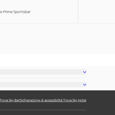
ale Prime Sportsbar
 Trova Sky Bar
Dichiarazione di accessibilità Trova Sky Hotel