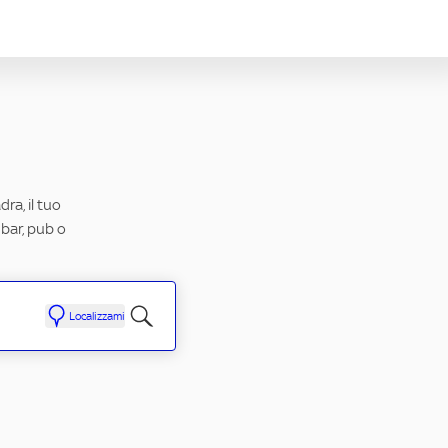
ra, il tuo
 bar, pub o
Localizzami