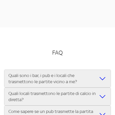
FAQ
Quali sono i bar, i pub e i locali che
trasmettono le partite vicino a me?
Quali locali trasmettono le partite di calcio in
Se cerchi un bar, pub, ristorante o locale vicino a te per
diretta?
vedere le partite di Serie A ENILIVE, la Serie C Sky Wifi, la
UEFA Champions League, la UEFA Europa League, la UEFA
Come sapere se un pub trasmette la partita
Vuoi sapere quali bar, pub o ristoranti mostrano le partite
Conference League, il Tennis, la Formula 1®, la MotoGP™ e