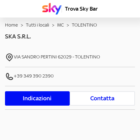
Trova Sky Bar
Home
>
Tutti i locali
>
MC
>
TOLENTINO
SKA S.R.L.
VIA SANDRO PERTINI
62029
-
TOLENTINO
+39 349 390 2390
Indicazioni
Contatta