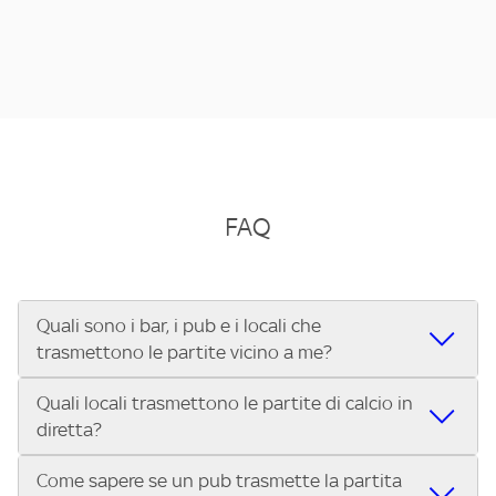
FAQ
Quali sono i bar, i pub e i locali che
trasmettono le partite vicino a me?
Quali locali trasmettono le partite di calcio in
Se cerchi un bar, pub, ristorante o locale vicino a te per
diretta?
vedere le partite di Serie A ENILIVE, la Serie C Sky Wifi, la
UEFA Champions League, la UEFA Europa League, la UEFA
Come sapere se un pub trasmette la partita
Vuoi sapere quali bar, pub o ristoranti mostrano le partite
Conference League, il Tennis, la Formula 1®, la MotoGP™ e