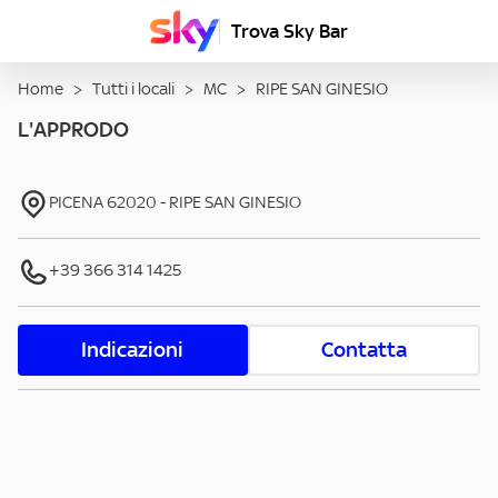
Trova Sky Bar
Home
>
Tutti i locali
>
MC
>
RIPE SAN GINESIO
L'APPRODO
PICENA
62020
-
RIPE SAN GINESIO
+39 366 314 1425
Indicazioni
Contatta