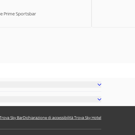
ale Prime Sportsbar
 Trova Sky Bar
Dichiarazione di accessibilità Trova Sky Hotel