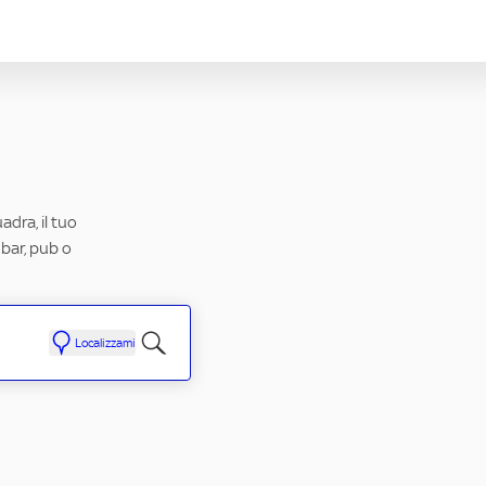
adra, il tuo
 bar, pub o
Localizzami