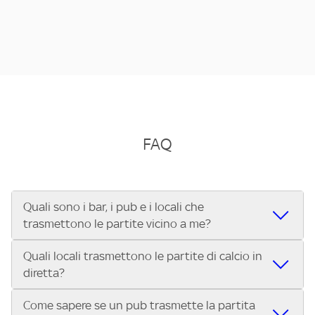
FAQ
Quali sono i bar, i pub e i locali che
trasmettono le partite vicino a me?
Quali locali trasmettono le partite di calcio in
Se cerchi un bar, pub, ristorante o locale vicino a te per
diretta?
vedere le partite di Serie A ENILIVE, la Serie C Sky Wifi, la
UEFA Champions League, la UEFA Europa League, la UEFA
Come sapere se un pub trasmette la partita
Vuoi sapere quali bar, pub o ristoranti mostrano le partite
Conference League, il Tennis, la Formula 1®, la MotoGP™ e