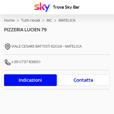
Trova Sky Bar
Home
>
Tutti i locali
>
MC
>
MATELICA
PIZZERIA LUCIEN 79
VIALE CESARE BATTISTI
62024
-
MATELICA
+39 0737 83830
Indicazioni
Contatta