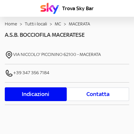
Trova Sky Bar
Home
>
Tutti i locali
>
MC
>
MACERATA
A.S.B. BOCCIOFILA MACERATESE
VIA NICCOLO' PICCININO
62100
-
MACERATA
+39 347 356 7184
Indicazioni
Contatta