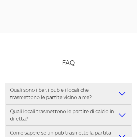
FAQ
Quali sono i bar, i pub e i locali che
trasmettono le partite vicino a me?
Quali locali trasmettono le partite di calcio in
Se cerchi un bar, pub, ristorante o locale vicino a te per
diretta?
vedere le partite di Serie A ENILIVE, la Serie C Sky Wifi, la
UEFA Champions League, la UEFA Europa League, la UEFA
Come sapere se un pub trasmette la partita
Vuoi sapere quali bar, pub o ristoranti mostrano le partite
Conference League, il Tennis, la Formula 1®, la MotoGP™ e