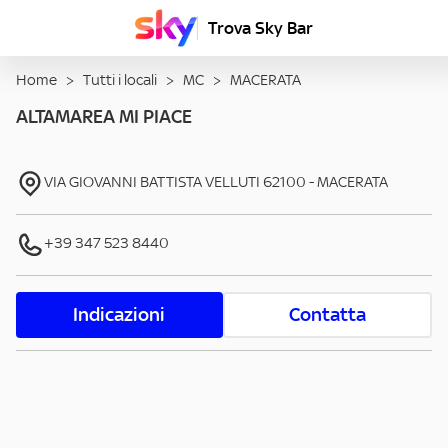
Trova Sky Bar
Home
>
Tutti i locali
>
MC
>
MACERATA
ALTAMAREA MI PIACE
VIA GIOVANNI BATTISTA VELLUTI
62100
-
MACERATA
+39 347 523 8440
Indicazioni
Contatta