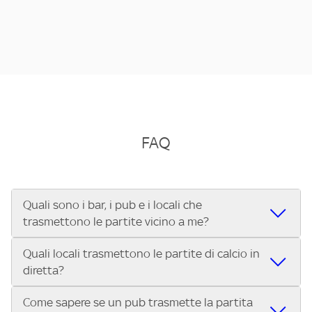
FAQ
Quali sono i bar, i pub e i locali che
trasmettono le partite vicino a me?
Quali locali trasmettono le partite di calcio in
Se cerchi un bar, pub, ristorante o locale vicino a te per
diretta?
vedere le partite di Serie A ENILIVE, la Serie C Sky Wifi, la
UEFA Champions League, la UEFA Europa League, la UEFA
Come sapere se un pub trasmette la partita
Vuoi sapere quali bar, pub o ristoranti mostrano le partite
Conference League, il Tennis, la Formula 1®, la MotoGP™ e