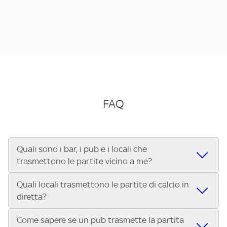
FAQ
Quali sono i bar, i pub e i locali che
trasmettono le partite vicino a me?
Quali locali trasmettono le partite di calcio in
Se cerchi un bar, pub, ristorante o locale vicino a te per
diretta?
vedere le partite di Serie A ENILIVE, la Serie C Sky Wifi, la
UEFA Champions League, la UEFA Europa League, la UEFA
Come sapere se un pub trasmette la partita
Vuoi sapere quali bar, pub o ristoranti mostrano le partite
Conference League, il Tennis, la Formula 1®, la MotoGP™ e