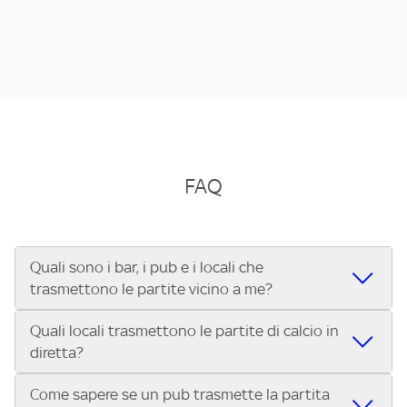
FAQ
Quali sono i bar, i pub e i locali che
trasmettono le partite vicino a me?
Quali locali trasmettono le partite di calcio in
Se cerchi un bar, pub, ristorante o locale vicino a te per
diretta?
vedere le partite di Serie A ENILIVE, la Serie C Sky Wifi, la
UEFA Champions League, la UEFA Europa League, la UEFA
Come sapere se un pub trasmette la partita
Vuoi sapere quali bar, pub o ristoranti mostrano le partite
Conference League, il Tennis, la Formula 1®, la MotoGP™ e