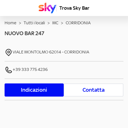
Trova Sky Bar
Home
>
Tutti i locali
>
MC
>
CORRIDONIA
NUOVO BAR 247
VIALE MONTOLMO
62014
-
CORRIDONIA
+39 333 775 4236
Indicazioni
Contatta