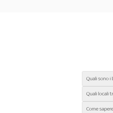
Quali sono i 
Se cerchi un ba
Quali locali 
ENILIVE, la Se
Conference Lea
Vuoi sapere qu
Come sapere 
Sky Bar ti aiut