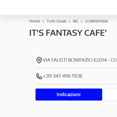
Home
>
Tutti i locali
>
MC
>
CORRIDONIA
IT'S FANTASY CAFE'
VIA FAUSTI BONIFAZIO
62014
-
CO
+39 347 496 1928
Indicazioni