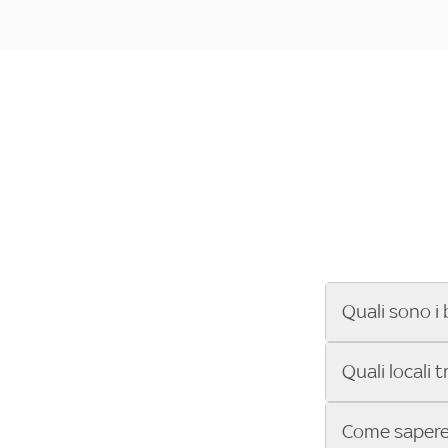
Quali sono i 
Se cerchi un ba
Quali locali 
ENILIVE, la Se
Conference Lea
Vuoi sapere qu
Come sapere 
Sky Bar ti aiut