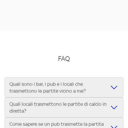
FAQ
Quali sono i bar, i pub e i locali che
trasmettono le partite vicino a me?
Quali locali trasmettono le partite di calcio in
Se cerchi un bar, pub, ristorante o locale vicino a te per
diretta?
vedere le partite di Serie A ENILIVE, la Serie C Sky Wifi, la
UEFA Champions League, la UEFA Europa League, la UEFA
Come sapere se un pub trasmette la partita
Vuoi sapere quali bar, pub o ristoranti mostrano le partite
Conference League, il Tennis, la Formula 1®, la MotoGP™ e