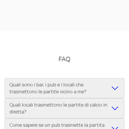
FAQ
Quali sono i bar, i pub e i locali che
trasmettono le partite vicino a me?
Quali locali trasmettono le partite di calcio in
Se cerchi un bar, pub, ristorante o locale vicino a te per
diretta?
vedere le partite di Serie A ENILIVE, la Serie C Sky Wifi, la
UEFA Champions League, la UEFA Europa League, la UEFA
Come sapere se un pub trasmette la partita
Vuoi sapere quali bar, pub o ristoranti mostrano le partite
Conference League, il Tennis, la Formula 1®, la MotoGP™ e