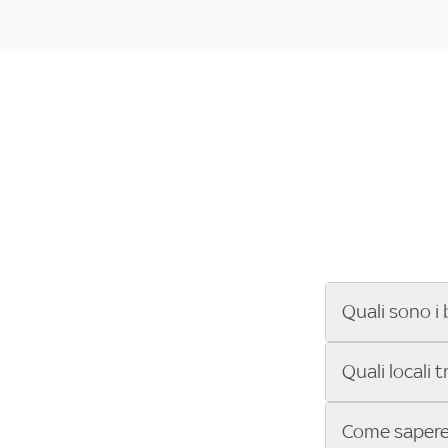
Quali sono i 
Se cerchi un ba
Quali locali 
ENILIVE, la Se
Conference Lea
Vuoi sapere qu
Come sapere 
Sky Bar ti aiut