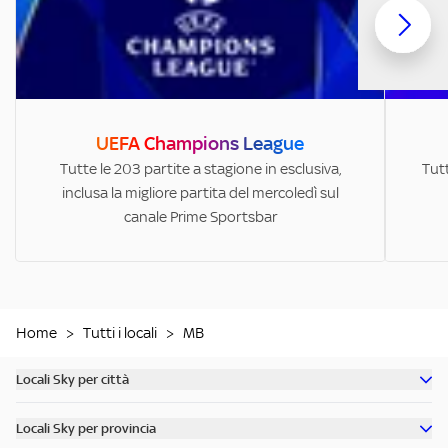
UEFA Champions League
Tutte le 203 partite a stagione in esclusiva,
Tutt
inclusa la migliore partita del mercoledì sul
canale Prime Sportsbar
Home
>
Tutti i locali
>
MB
Locali Sky per città
Scopri tutti i bar di Milano
Locali Sky per provincia
Scopri tutti i bar di Roma