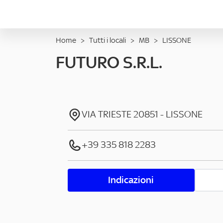
Home
>
Tutti i locali
>
MB
>
LISSONE
FUTURO S.R.L.
VIA TRIESTE
20851
-
LISSONE
+39 335 818 2283
Indicazioni