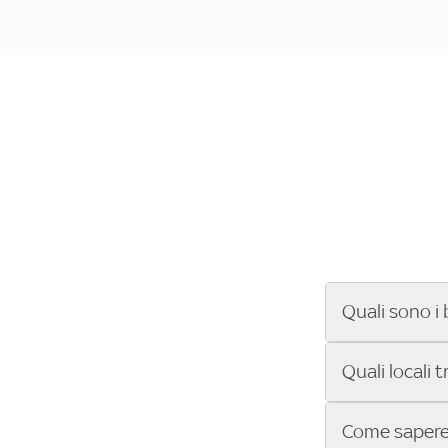
Quali sono i 
Se cerchi un ba
Quali locali 
ENILIVE, la Se
Conference Lea
Vuoi sapere qu
Come sapere 
Sky Bar ti aiut