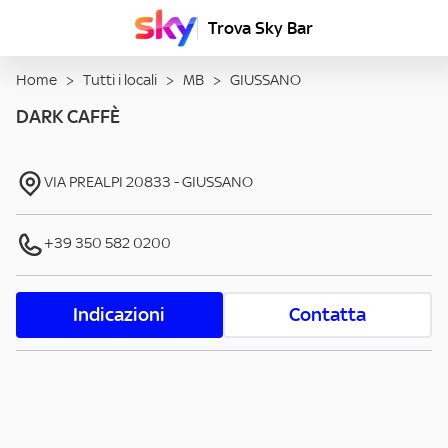
Trova Sky Bar
Home
>
Tutti i locali
>
MB
>
GIUSSANO
DARK CAFFÈ
VIA PREALPI
20833
-
GIUSSANO
+39 350 582 0200
Indicazioni
Contatta