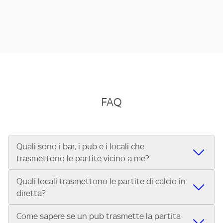
FAQ
Quali sono i bar, i pub e i locali che
trasmettono le partite vicino a me?
Quali locali trasmettono le partite di calcio in
Se cerchi un bar, pub, ristorante o locale vicino a te per
diretta?
vedere le partite di Serie A ENILIVE, la Serie C Sky Wifi, la
UEFA Champions League, la UEFA Europa League, la UEFA
Come sapere se un pub trasmette la partita
Vuoi sapere quali bar, pub o ristoranti mostrano le partite
Conference League, il Tennis, la Formula 1®, la MotoGP™ e