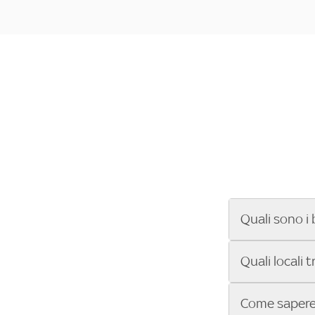
Quali sono i 
Se cerchi un ba
Quali locali 
ENILIVE, la Se
Conference Lea
Vuoi sapere qu
Come sapere 
Sky Bar ti aiut