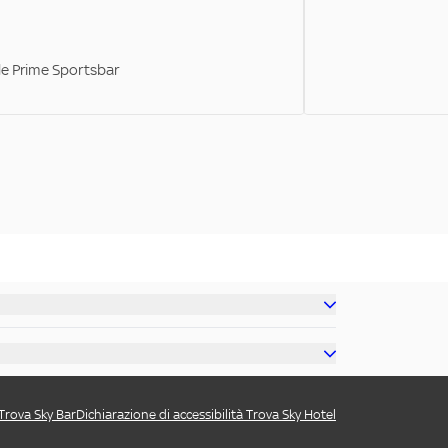
ale Prime Sportsbar
 Trova Sky Bar
Dichiarazione di accessibilità Trova Sky Hotel