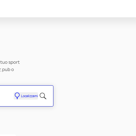
l tuo sport
r, pub o
Localizzami