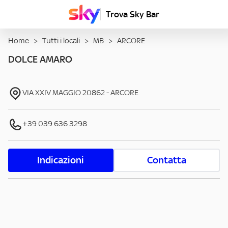
Trova Sky Bar
Home
>
Tutti i locali
>
MB
>
ARCORE
DOLCE AMARO
VIA XXIV MAGGIO
20862
-
ARCORE
+39 039 636 3298
Indicazioni
Contatta