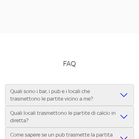
FAQ
Quali sono i bar, i pub e i locali che
trasmettono le partite vicino a me?
Quali locali trasmettono le partite di calcio in
Se cerchi un bar, pub, ristorante o locale vicino a te per
diretta?
vedere le partite di Serie A ENILIVE, la Serie C Sky Wifi, la
UEFA Champions League, la UEFA Europa League, la UEFA
Come sapere se un pub trasmette la partita
Vuoi sapere quali bar, pub o ristoranti mostrano le partite
Conference League, il Tennis, la Formula 1®, la MotoGP™ e