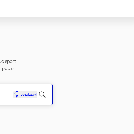
tuo sport
r, pub o
Localizzami