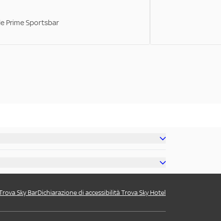
ale Prime Sportsbar
 Trova Sky Bar
Dichiarazione di accessibilità Trova Sky Hotel