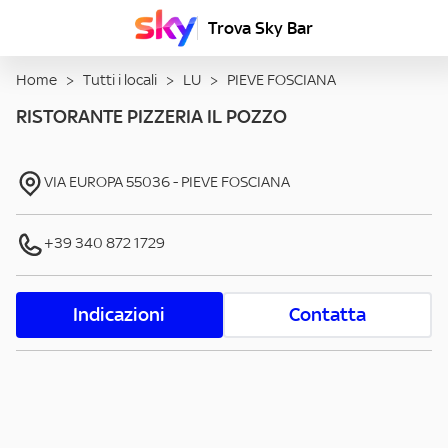
Trova Sky Bar
Home
>
Tutti i locali
>
LU
>
PIEVE FOSCIANA
RISTORANTE PIZZERIA IL POZZO
VIA EUROPA
55036
-
PIEVE FOSCIANA
+39 340 872 1729
Indicazioni
Contatta