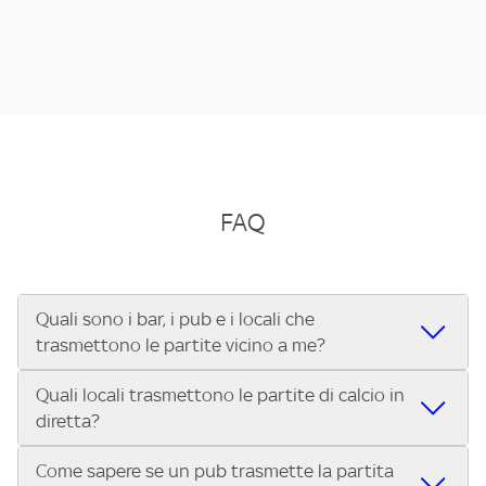
FAQ
Quali sono i bar, i pub e i locali che
trasmettono le partite vicino a me?
Quali locali trasmettono le partite di calcio in
Se cerchi un bar, pub, ristorante o locale vicino a te per
diretta?
vedere le partite di Serie A ENILIVE, la Serie C Sky Wifi, la
UEFA Champions League, la UEFA Europa League, la UEFA
Come sapere se un pub trasmette la partita
Vuoi sapere quali bar, pub o ristoranti mostrano le partite
Conference League, il Tennis, la Formula 1®, la MotoGP™ e