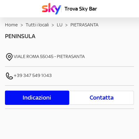
Trova Sky Bar
Home
>
Tutti i locali
>
LU
>
PIETRASANTA
PENINSULA
VIALE ROMA
55045
-
PIETRASANTA
+39 347 549 1043
Indicazioni
Contatta