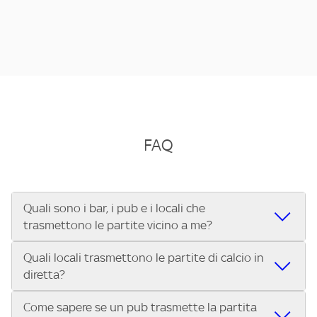
FAQ
Quali sono i bar, i pub e i locali che
trasmettono le partite vicino a me?
Quali locali trasmettono le partite di calcio in
Se cerchi un bar, pub, ristorante o locale vicino a te per
diretta?
vedere le partite di Serie A ENILIVE, la Serie C Sky Wifi, la
UEFA Champions League, la UEFA Europa League, la UEFA
Come sapere se un pub trasmette la partita
Vuoi sapere quali bar, pub o ristoranti mostrano le partite
Conference League, il Tennis, la Formula 1®, la MotoGP™ e