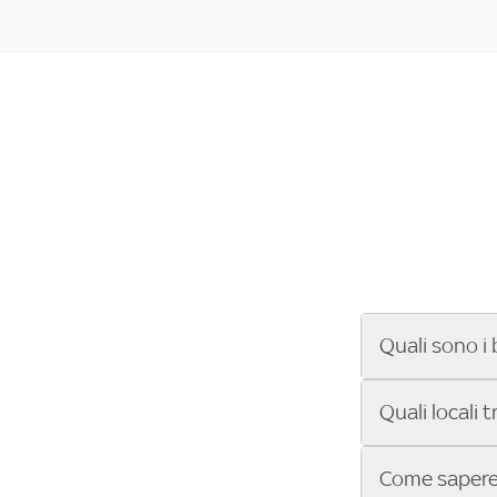
Quali sono i 
Se cerchi un ba
Quali locali 
ENILIVE, la Se
Conference Lea
Vuoi sapere qu
Come sapere 
Sky Bar ti aiut