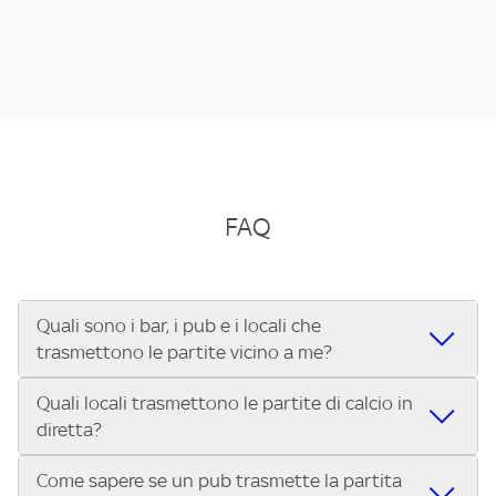
FAQ
Quali sono i bar, i pub e i locali che
trasmettono le partite vicino a me?
Quali locali trasmettono le partite di calcio in
Se cerchi un bar, pub, ristorante o locale vicino a te per
diretta?
vedere le partite di Serie A ENILIVE, la Serie C Sky Wifi, la
UEFA Champions League, la UEFA Europa League, la UEFA
Come sapere se un pub trasmette la partita
Vuoi sapere quali bar, pub o ristoranti mostrano le partite
Conference League, il Tennis, la Formula 1®, la MotoGP™ e