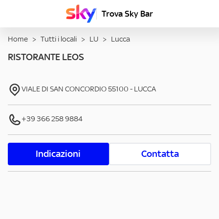
Trova Sky Bar
Home
>
Tutti i locali
>
LU
>
Lucca
RISTORANTE LEOS
VIALE DI SAN CONCORDIO
55100
-
LUCCA
+39 366 258 9884
Indicazioni
Contatta