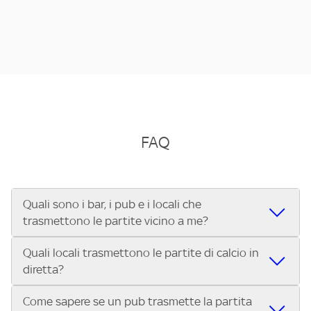
FAQ
Quali sono i bar, i pub e i locali che
trasmettono le partite vicino a me?
Quali locali trasmettono le partite di calcio in
Se cerchi un bar, pub, ristorante o locale vicino a te per
diretta?
vedere le partite di Serie A ENILIVE, la Serie C Sky Wifi, la
UEFA Champions League, la UEFA Europa League, la UEFA
Come sapere se un pub trasmette la partita
Vuoi sapere quali bar, pub o ristoranti mostrano le partite
Conference League, il Tennis, la Formula 1®, la MotoGP™ e