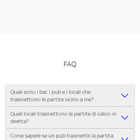
FAQ
Quali sono i bar, i pub e i locali che
trasmettono le partite vicino a me?
Quali locali trasmettono le partite di calcio in
Se cerchi un bar, pub, ristorante o locale vicino a te per
diretta?
vedere le partite di Serie A ENILIVE, la Serie C Sky Wifi, la
UEFA Champions League, la UEFA Europa League, la UEFA
Come sapere se un pub trasmette la partita
Vuoi sapere quali bar, pub o ristoranti mostrano le partite
Conference League, il Tennis, la Formula 1®, la MotoGP™ e