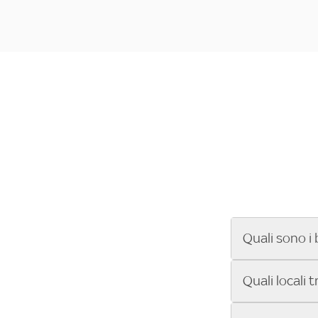
Quali sono i 
Se cerchi un ba
Quali locali 
ENILIVE, la Se
Conference Lea