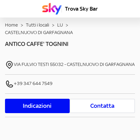
Trova Sky Bar
Home
>
Tutti i locali
>
LU
>
CASTELNUOVO DI GARFAGNANA
ANTICO CAFFE' TOGNINI
VIA FULVIO TESTI
55032
-
CASTELNUOVO DI GARFAGNANA
+39 347 644 7549
Indicazioni
Contatta