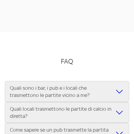
FAQ
Quali sono i bar, i pub e i locali che
trasmettono le partite vicino a me?
Quali locali trasmettono le partite di calcio in
Se cerchi un bar, pub, ristorante o locale vicino a te per
diretta?
vedere le partite di Serie A ENILIVE, la Serie C Sky Wifi, la
UEFA Champions League, la UEFA Europa League, la UEFA
Come sapere se un pub trasmette la partita
Vuoi sapere quali bar, pub o ristoranti mostrano le partite
Conference League, il Tennis, la Formula 1®, la MotoGP™ e