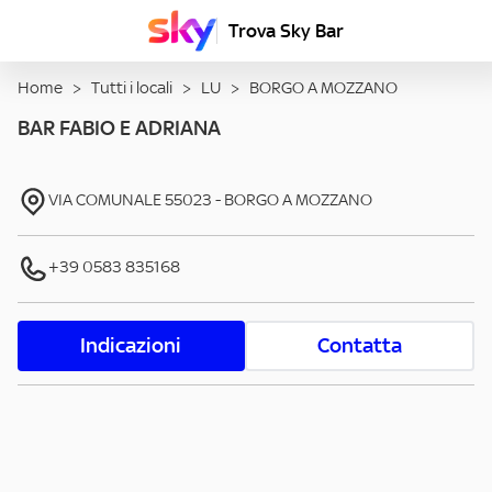
Trova Sky Bar
Home
>
Tutti i locali
>
LU
>
BORGO A MOZZANO
BAR FABIO E ADRIANA
VIA COMUNALE
55023
-
BORGO A MOZZANO
+39 0583 835168
Indicazioni
Contatta