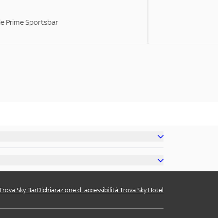
ale Prime Sportsbar
 Trova Sky Bar
Dichiarazione di accessibilità Trova Sky Hotel