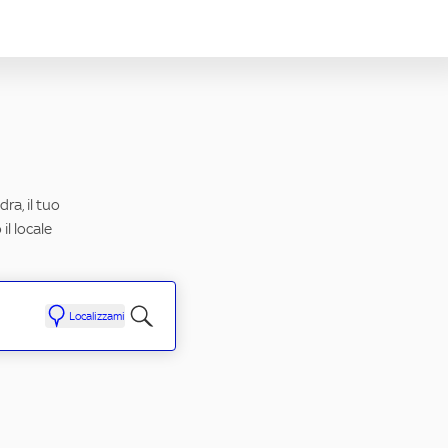
ra, il tuo
il locale
Localizzami