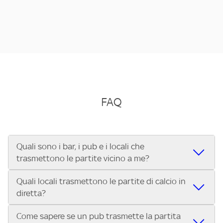
FAQ
Quali sono i bar, i pub e i locali che
trasmettono le partite vicino a me?
Quali locali trasmettono le partite di calcio in
Se cerchi un bar, pub, ristorante o locale vicino a te per
diretta?
vedere le partite di Serie A ENILIVE, la Serie C Sky Wifi, la
UEFA Champions League, la UEFA Europa League, la UEFA
Come sapere se un pub trasmette la partita
Vuoi sapere quali bar, pub o ristoranti mostrano le partite
Conference League, il Tennis, la Formula 1®, la MotoGP™ e