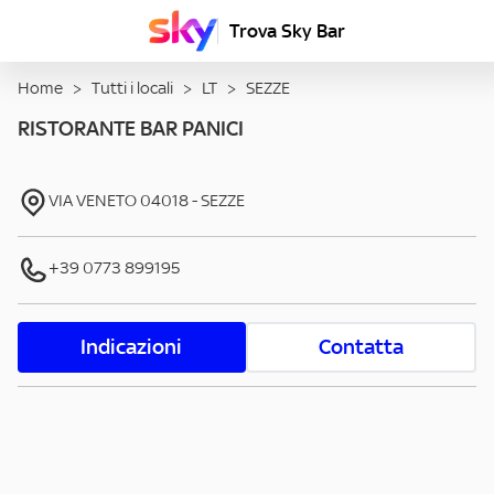
Trova Sky Bar
Home
>
Tutti i locali
>
LT
>
SEZZE
RISTORANTE BAR PANICI
VIA VENETO
04018
-
SEZZE
+39 0773 899195
Indicazioni
Contatta