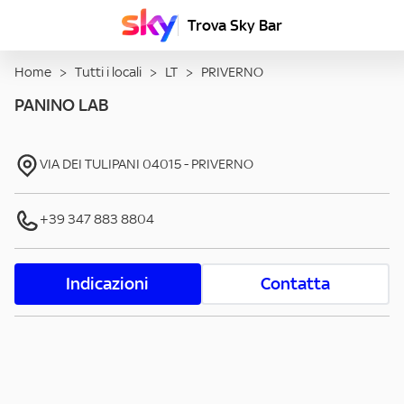
Trova Sky Bar
Home
>
Tutti i locali
>
LT
>
PRIVERNO
PANINO LAB
VIA DEI TULIPANI
04015
-
PRIVERNO
+39 347 883 8804
Indicazioni
Contatta