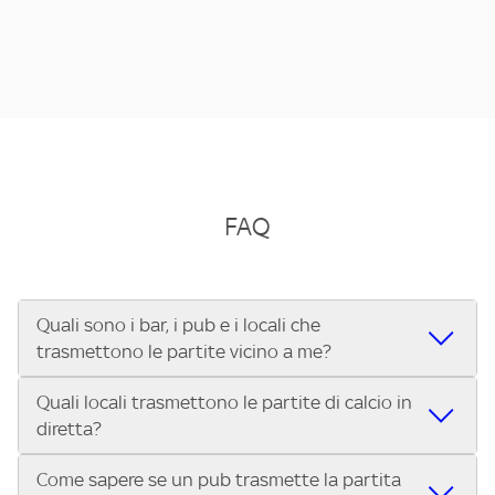
FAQ
Quali sono i bar, i pub e i locali che
trasmettono le partite vicino a me?
Quali locali trasmettono le partite di calcio in
Se cerchi un bar, pub, ristorante o locale vicino a te per
diretta?
vedere le partite di Serie A ENILIVE, la Serie C Sky Wifi, la
UEFA Champions League, la UEFA Europa League, la UEFA
Come sapere se un pub trasmette la partita
Vuoi sapere quali bar, pub o ristoranti mostrano le partite
Conference League, il Tennis, la Formula 1®, la MotoGP™ e