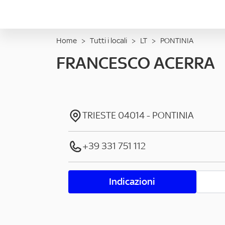
Home
>
Tutti i locali
>
LT
>
PONTINIA
FRANCESCO ACERRA
TRIESTE
04014
-
PONTINIA
+39 331 751 112
Indicazioni