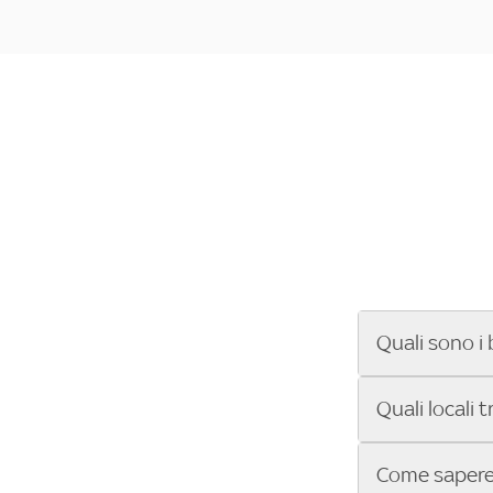
Quali sono i 
Se cerchi un ba
Quali locali 
ENILIVE, la Se
Conference Lea
Vuoi sapere qu
Come sapere 
Sky Bar ti aiut