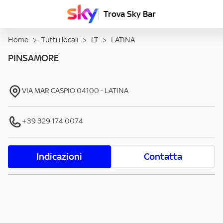
Trova Sky Bar
Home
>
Tutti i locali
>
LT
>
LATINA
PINSAMORE
VIA MAR CASPIO
04100
-
LATINA
+39 329 174 0074
Indicazioni
Contatta