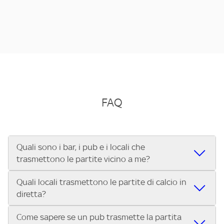
FAQ
Quali sono i bar, i pub e i locali che
trasmettono le partite vicino a me?
Quali locali trasmettono le partite di calcio in
Se cerchi un bar, pub, ristorante o locale vicino a te per
diretta?
vedere le partite di Serie A ENILIVE, la Serie C Sky Wifi, la
UEFA Champions League, la UEFA Europa League, la UEFA
Come sapere se un pub trasmette la partita
Vuoi sapere quali bar, pub o ristoranti mostrano le partite
Conference League, il Tennis, la Formula 1®, la MotoGP™ e