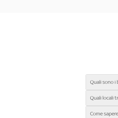
Quali sono i 
Se cerchi un ba
Quali locali 
ENILIVE, la Se
Conference Lea
Vuoi sapere qu
Come sapere 
Sky Bar ti aiut