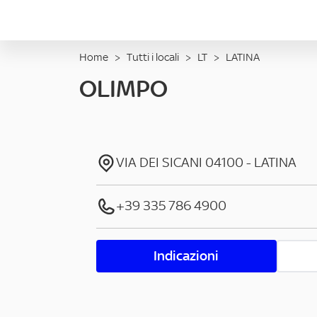
Home
>
Tutti i locali
>
LT
>
LATINA
OLIMPO
VIA DEI SICANI
04100
-
LATINA
+39 335 786 4900
Indicazioni