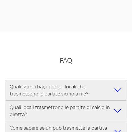
FAQ
Quali sono i bar, i pub e i locali che
trasmettono le partite vicino a me?
Quali locali trasmettono le partite di calcio in
Se cerchi un bar, pub, ristorante o locale vicino a te per
diretta?
vedere le partite di Serie A ENILIVE, la Serie C Sky Wifi, la
UEFA Champions League, la UEFA Europa League, la UEFA
Come sapere se un pub trasmette la partita
Vuoi sapere quali bar, pub o ristoranti mostrano le partite
Conference League, il Tennis, la Formula 1®, la MotoGP™ e