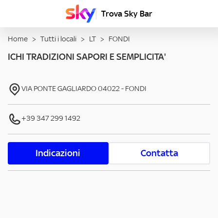
Trova Sky Bar
Home
>
Tutti i locali
>
LT
>
FONDI
ICHI TRADIZIONI SAPORI E SEMPLICITA'
VIA PONTE GAGLIARDO
04022
-
FONDI
+39 347 299 1492
Indicazioni
Contatta