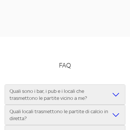
FAQ
Quali sono i bar, i pub e i locali che
trasmettono le partite vicino a me?
Quali locali trasmettono le partite di calcio in
Se cerchi un bar, pub, ristorante o locale vicino a te per
diretta?
vedere le partite di Serie A ENILIVE, la Serie C Sky Wifi, la
UEFA Champions League, la UEFA Europa League, la UEFA