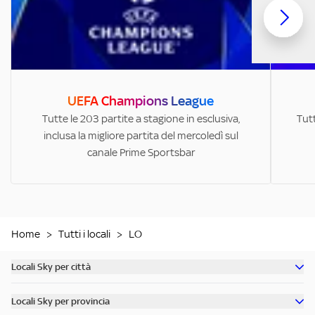
UEFA Champions League
Tutte le 203 partite a stagione in esclusiva,
Tutt
inclusa la migliore partita del mercoledì sul
canale Prime Sportsbar
Home
>
Tutti i locali
>
LO
Locali Sky per città
Scopri tutti i bar di Milano
Locali Sky per provincia
Scopri tutti i bar di Roma