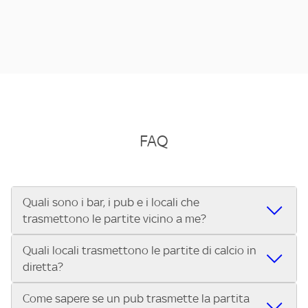
FAQ
Quali sono i bar, i pub e i locali che
trasmettono le partite vicino a me?
Quali locali trasmettono le partite di calcio in
Se cerchi un bar, pub, ristorante o locale vicino a te per
diretta?
vedere le partite di Serie A ENILIVE, la Serie C Sky Wifi, la
UEFA Champions League, la UEFA Europa League, la UEFA
Come sapere se un pub trasmette la partita
Vuoi sapere quali bar, pub o ristoranti mostrano le partite
Conference League, il Tennis, la Formula 1®, la MotoGP™ e