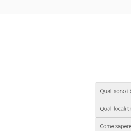
Quali sono i 
Se cerchi un ba
Quali locali 
ENILIVE, la Se
Conference Lea
Vuoi sapere qu
Come sapere 
Sky Bar ti aiut