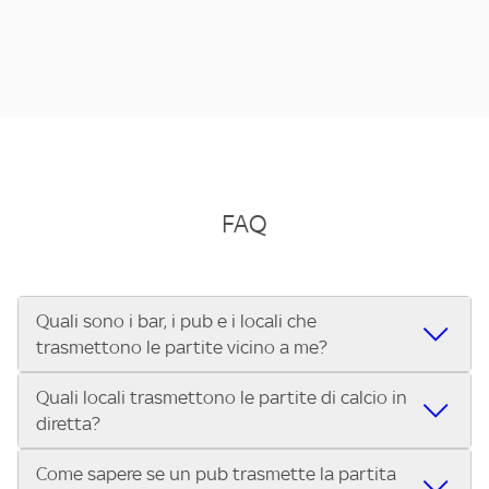
FAQ
Quali sono i bar, i pub e i locali che
trasmettono le partite vicino a me?
Quali locali trasmettono le partite di calcio in
Se cerchi un bar, pub, ristorante o locale vicino a te per
diretta?
vedere le partite di Serie A ENILIVE, la Serie C Sky Wifi, la
UEFA Champions League, la UEFA Europa League, la UEFA
Come sapere se un pub trasmette la partita
Vuoi sapere quali bar, pub o ristoranti mostrano le partite
Conference League, il Tennis, la Formula 1®, la MotoGP™ e