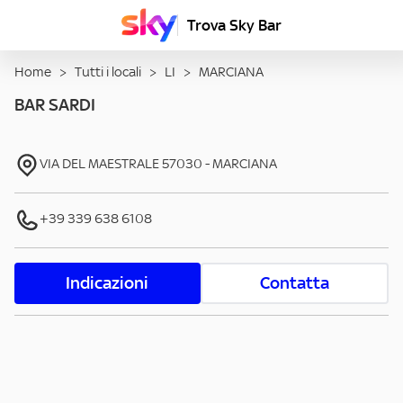
Trova Sky Bar
Home
>
Tutti i locali
>
LI
>
MARCIANA
BAR SARDI
VIA DEL MAESTRALE
57030
-
MARCIANA
+39 339 638 6108
Indicazioni
Contatta