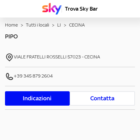
Trova Sky Bar
Home
>
Tutti i locali
>
LI
>
CECINA
PIPO
VIALE FRATELLI ROSSELLI
57023
-
CECINA
+39 345 879 2604
Indicazioni
Contatta