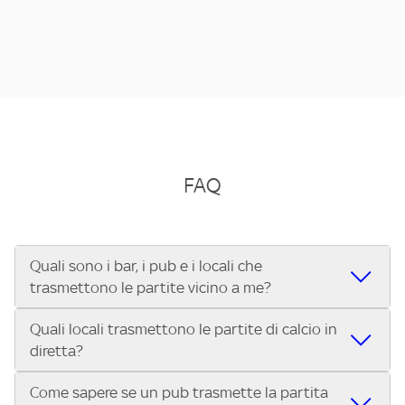
FAQ
Quali sono i bar, i pub e i locali che
trasmettono le partite vicino a me?
Quali locali trasmettono le partite di calcio in
Se cerchi un bar, pub, ristorante o locale vicino a te per
diretta?
vedere le partite di Serie A ENILIVE, la Serie C Sky Wifi, la
UEFA Champions League, la UEFA Europa League, la UEFA
Come sapere se un pub trasmette la partita
Vuoi sapere quali bar, pub o ristoranti mostrano le partite
Conference League, il Tennis, la Formula 1®, la MotoGP™ e