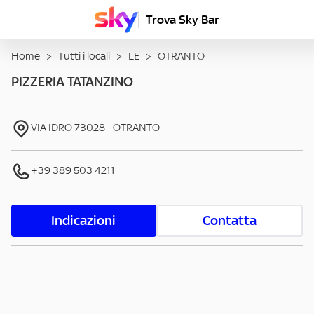
Trova Sky Bar
Home
>
Tutti i locali
>
LE
>
OTRANTO
PIZZERIA TATANZINO
VIA IDRO
73028
-
OTRANTO
+39 389 503 4211
Indicazioni
Contatta