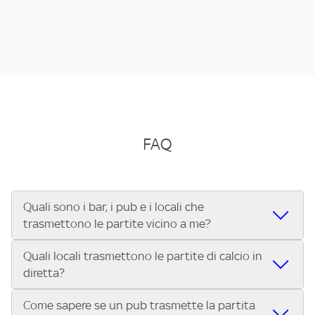
FAQ
Quali sono i bar, i pub e i locali che
trasmettono le partite vicino a me?
Quali locali trasmettono le partite di calcio in
Se cerchi un bar, pub, ristorante o locale vicino a te per
diretta?
vedere le partite di Serie A ENILIVE, la Serie C Sky Wifi, la
UEFA Champions League, la UEFA Europa League, la UEFA
Come sapere se un pub trasmette la partita
Vuoi sapere quali bar, pub o ristoranti mostrano le partite
Conference League, il Tennis, la Formula 1®, la MotoGP™ e