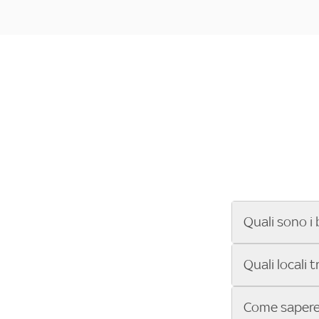
Quali sono i 
Se cerchi un ba
Quali locali 
ENILIVE, la Se
Conference Lea
Vuoi sapere qu
Come sapere 
Sky Bar ti aiut