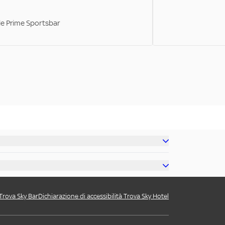
ale Prime Sportsbar
 Trova Sky Bar
Dichiarazione di accessibilità Trova Sky Hotel