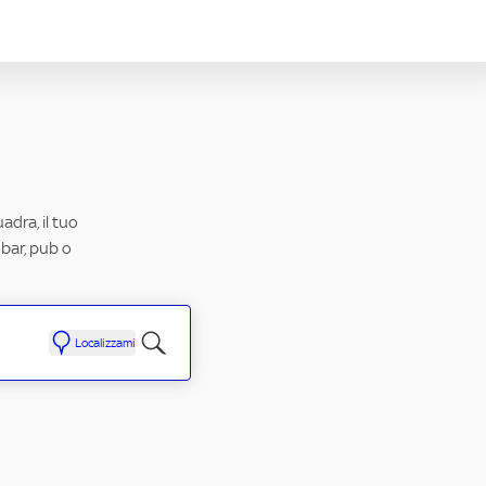
adra, il tuo
 bar, pub o
Localizzami