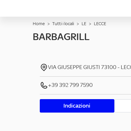
Home
>
Tutti i locali
>
LE
>
LECCE
BARBAGRILL
VIA GIUSEPPE GIUSTI
73100
-
LEC
+39 392 799 7590
Indicazioni