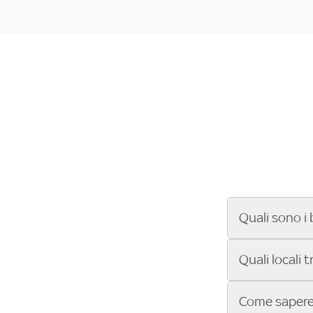
Quali sono i 
Se cerchi un ba
Quali locali 
ENILIVE, la Se
Conference Lea
Vuoi sapere qu
Come sapere 
Sky Bar ti aiut