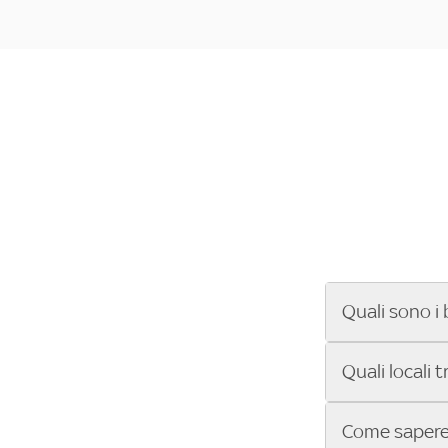
Quali sono i 
Se cerchi un ba
Quali locali 
ENILIVE, la Se
Conference Lea
Vuoi sapere qu
Come sapere 
Sky Bar ti aiut