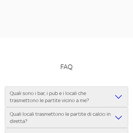
FAQ
Quali sono i bar, i pub e i locali che
trasmettono le partite vicino a me?
Quali locali trasmettono le partite di calcio in
Se cerchi un bar, pub, ristorante o locale vicino a te per
diretta?
vedere le partite di Serie A ENILIVE, la Serie C Sky Wifi, la
UEFA Champions League, la UEFA Europa League, la UEFA