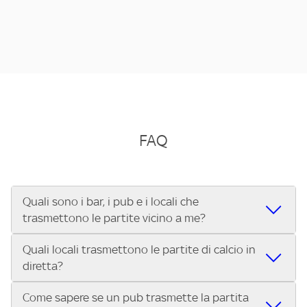
FAQ
Quali sono i bar, i pub e i locali che
trasmettono le partite vicino a me?
Quali locali trasmettono le partite di calcio in
Se cerchi un bar, pub, ristorante o locale vicino a te per
diretta?
vedere le partite di Serie A ENILIVE, la Serie C Sky Wifi, la
UEFA Champions League, la UEFA Europa League, la UEFA
Come sapere se un pub trasmette la partita
Vuoi sapere quali bar, pub o ristoranti mostrano le partite
Conference League, il Tennis, la Formula 1®, la MotoGP™ e